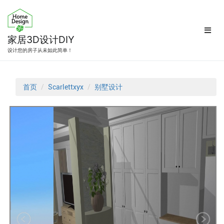
跳
转
到
内
家居3D设计DIY
容
设计您的房子从未如此简单！
首页
Scarlettxyx
别墅设计