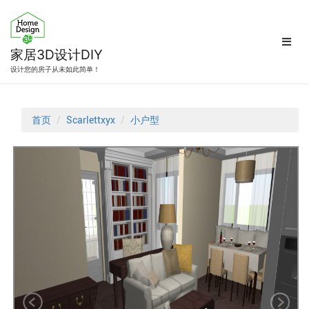
跳
转
到
内
家居3D设计DIY
容
设计您的房子从未如此简单！
首页
Scarlettxyx
小户型