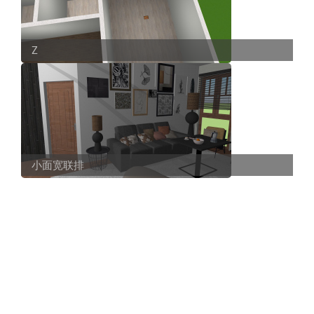
Z
小面宽联排