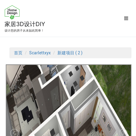
跳
转
到
内
家居3D设计DIY
容
设计您的房子从未如此简单！
首页
Scarlettxyx
新建项目 ( 2 )