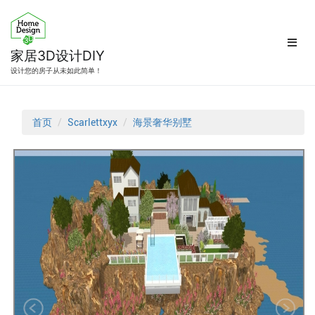
跳
转
到
内
家居3D设计DIY
容
设计您的房子从未如此简单！
首页
Scarlettxyx
海景奢华别墅