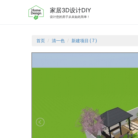
跳
转
家居3D设计DIY
到
设计您的房子从未如此简单！
内
容
首页
清一色
新建项目 ( 7 )