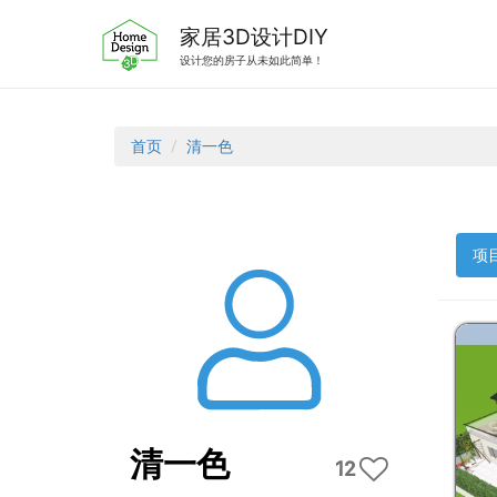
跳
转
家居3D设计DIY
到
设计您的房子从未如此简单！
内
容
首页
清一色
项目
清一色
12