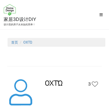
跳
转
到
内
家居3D设计DIY
容
设计您的房子从未如此简单！
首页
ΟΧΤΏ
ΟΧΤΏ
3