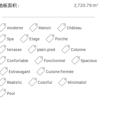
地板面积 :
2,720.79 m²
moderne
Manoir
Château
Spa
Etage
Porche
terrasse
plain-pied
Colonne
Confortable
Fonctionnel
Spacieux
Extravagant
Cuisine Fermée
Realistic
Colorful
Minimalist
Pool