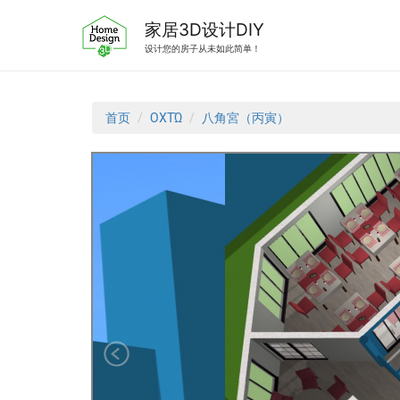
跳
转
家居3D设计DIY
到
设计您的房子从未如此简单！
内
容
首页
ΟΧΤΏ
八角宮（丙寅）