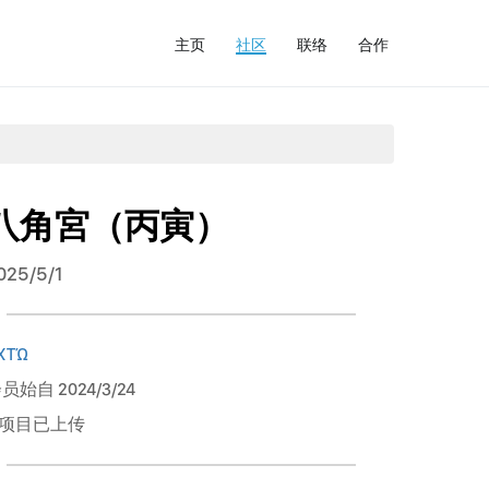
主页
社区
联络
合作
八角宮（丙寅）
025/5/1
ΧΤΏ
员始自 2024/3/24
 项目已上传