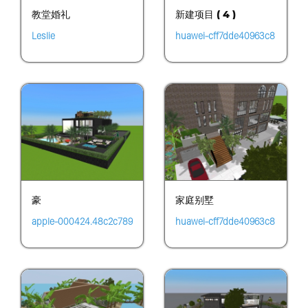
教堂婚礼
新建项目 ( 4 )
Leslie
huawei-cff7dde40963c8
c63bebf62382149b9d
豪
家庭别墅
apple-000424.48c2c789
huawei-cff7dde40963c8
cc5d4469bcb786ef2cfe
c63bebf62382149b9d
0688.0809