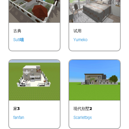
古典
试用
Suti喵
Yumeko
家3
现代别墅2
fanfan
Scarlettxyx