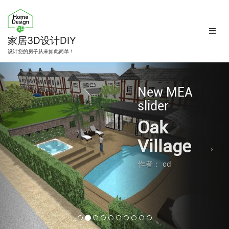
跳
转
到
内
家居3D设计DIY
容
设计您的房子从未如此简单！
New MEA
slider
Oak
Village
作者： cd