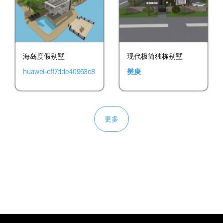
海岛度假别墅
现代极简独栋别墅
huawei-cff7dde40963c8
樊庚
c63bebf62382149b9d
更多