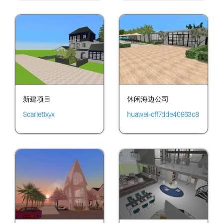
新建项目
休闲海边公司
Scarlettxyx
huawei-cff7dde40963c8
c63bebf62382149b9d