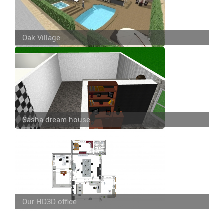
Oak Village
Sasha dream house
Our HD3D office