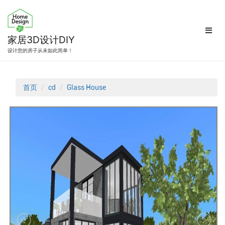
跳
转
到
内
家居3D设计DIY
容
设计您的房子从未如此简单！
首页
cd
Glass House