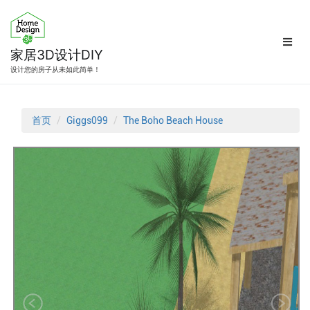
跳
转
到
内
家居3D设计DIY
容
设计您的房子从未如此简单！
首页
Giggs099
The Boho Beach House