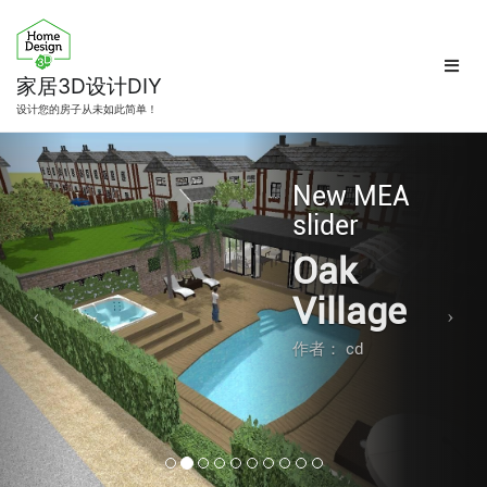
跳
转
到
内
家居3D设计DIY
容
设计您的房子从未如此简单！
New MEA
slider
Oak
Village
作者： cd