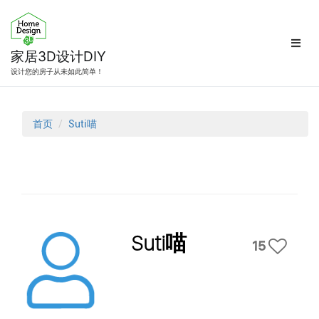
跳
转
到
内
家居3D设计DIY
容
设计您的房子从未如此简单！
首页
Suti喵
Suti喵
15