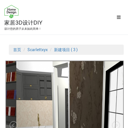
跳
转
到
内
家居3D设计DIY
容
设计您的房子从未如此简单！
首页
Scarlettxyx
新建项目 ( 3 )