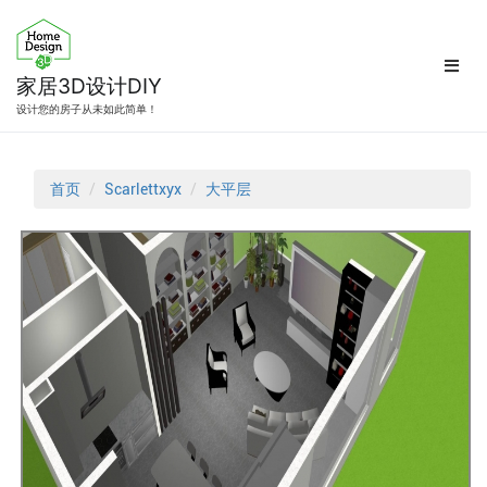
跳
转
到
内
家居3D设计DIY
容
设计您的房子从未如此简单！
首页
Scarlettxyx
大平层