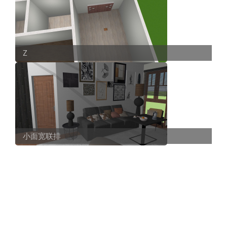
Z
小面宽联排