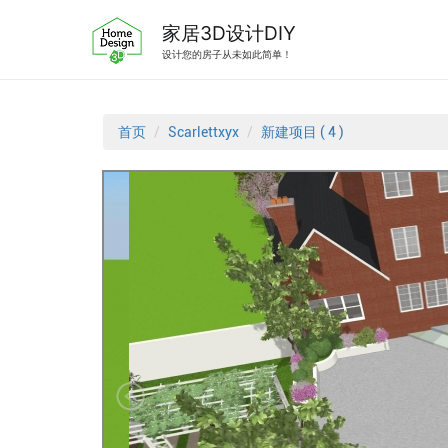
跳
转
家居3D设计DIY
到
设计您的房子从未如此简单！
内
容
首页
Scarlettxyx
新建项目 ( 4 )