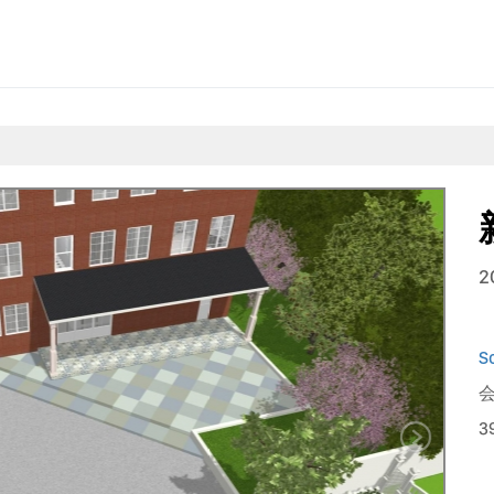
2
S
会
3