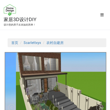
跳
转
到
内
家居3D设计DIY
容
设计您的房子从未如此简单！
首页
Scarlettxyx
农村自建房