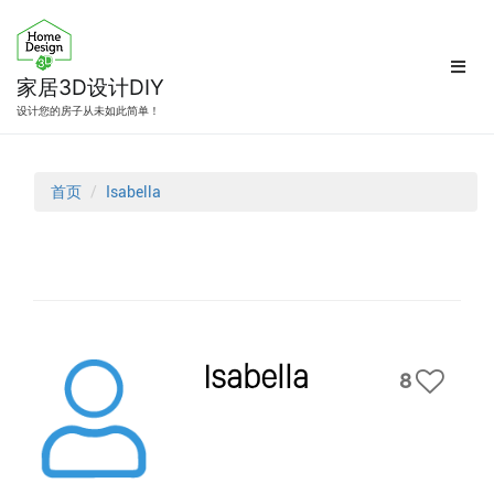
跳
转
到
内
家居3D设计DIY
容
设计您的房子从未如此简单！
首页
Isabella
Isabella
8