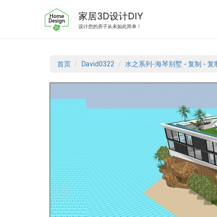
跳
转
家居3D设计DIY
到
设计您的房子从未如此简单！
内
容
首页
David0322
水之系列-海琴别墅 - 复制 - 复