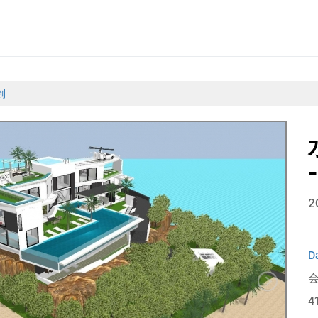
制
2
D
会
4