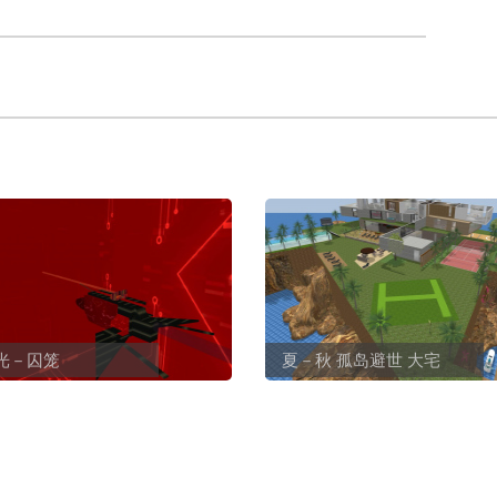
2光－囚笼
夏－秋 孤岛避世 大宅