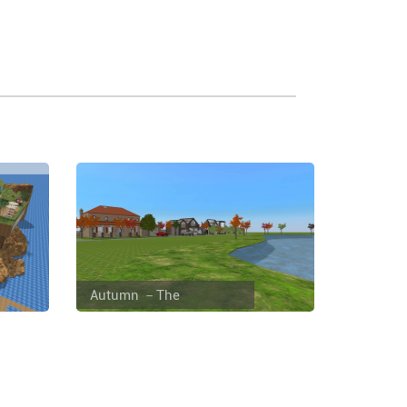
Autumn －The
Industrial classic lunxry
la