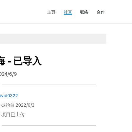
主页
社区
联络
合作
海 - 已导入
024/6/9
avid0322
员始自 2022/6/3
1 项目已上传