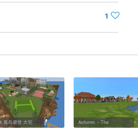
1
秋 孤岛避世 大宅
Autumn －The
Industrial classic lunxry
la