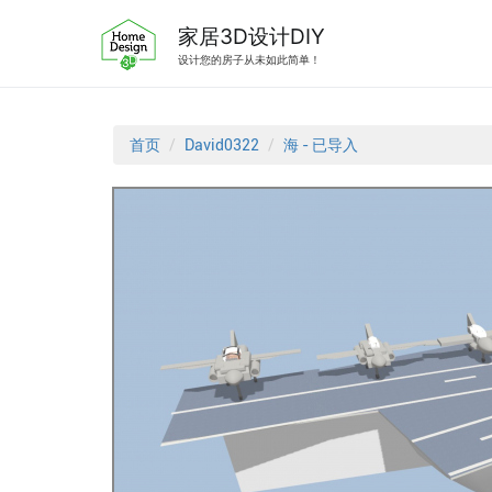
跳
转
家居3D设计DIY
到
设计您的房子从未如此简单！
内
容
首页
David0322
海 - 已导入