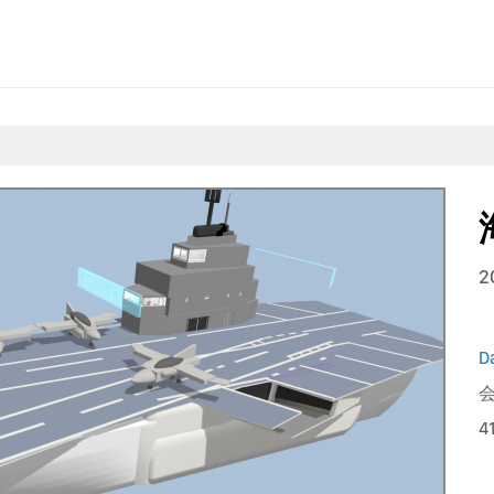
2
D
会
4