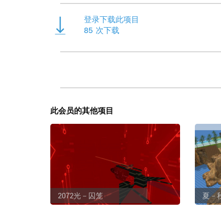
登录下载此项目
85
次下载
此会员的其他项目
2072光－囚笼
夏－