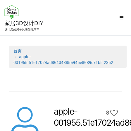
跳
转
到
内
家居3D设计DIY
容
设计您的房子从未如此简单！
首页
apple-
001955.51e17024ad864043856945e8689c71b5.2352
apple-
8
001955.51e17024ad