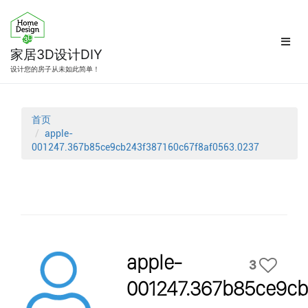
跳
转
到
内
家居3D设计DIY
容
设计您的房子从未如此简单！
首页
apple-
001247.367b85ce9cb243f387160c67f8af0563.0237
apple-
3
001247.367b85ce9cb