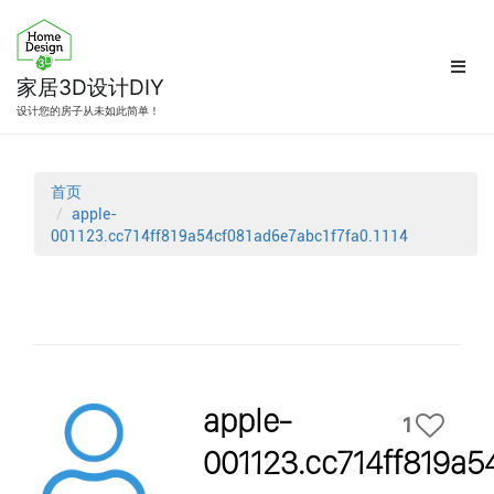
跳
转
到
内
家居3D设计DIY
容
设计您的房子从未如此简单！
首页
apple-
001123.cc714ff819a54cf081ad6e7abc1f7fa0.1114
apple-
1
001123.cc714ff819a5