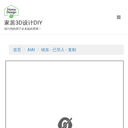
跳
转
到
内
家居3D设计DIY
容
设计您的房子从未如此简单！
首页
AIAI
锦东 - 已导入 - 复制