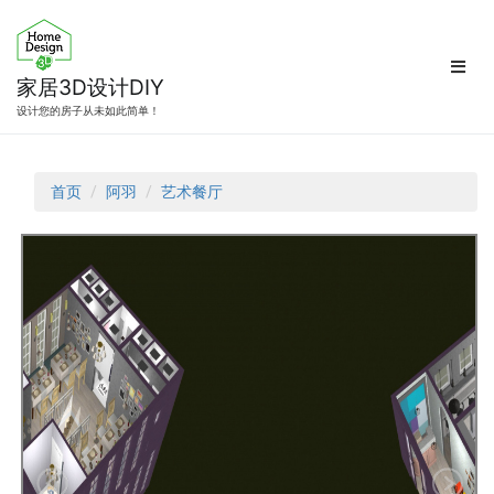
跳
转
到
内
家居3D设计DIY
容
设计您的房子从未如此简单！
首页
阿羽
艺术餐厅