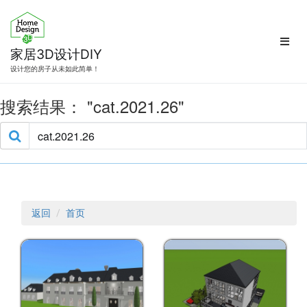
跳
转
到
内
家居3D设计DIY
容
设计您的房子从未如此简单！
搜索结果：
cat.2021.26
返回
首页