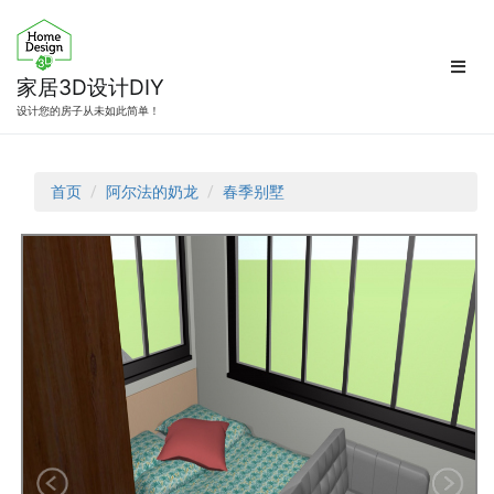
跳
转
到
内
家居3D设计DIY
容
设计您的房子从未如此简单！
首页
阿尔法的奶龙
春季别墅