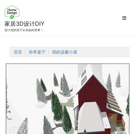
跳
转
到
内
家居3D设计DIY
容
设计您的房子从未如此简单！
首页
孙李嘉宁
我的温馨小屋