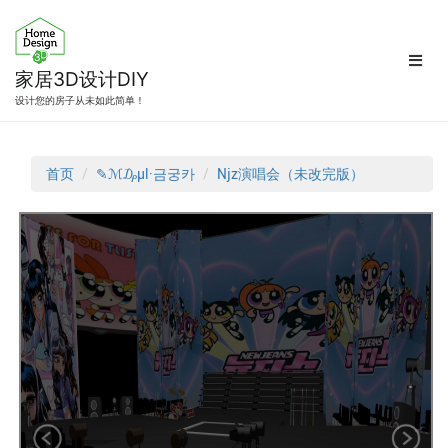
跳
转
到
内
家居3D设计DIY
容
设计您的房子从未如此简单！
首页
✎ℳ₯μl·금궁카
Njz演唱会（未改完版）