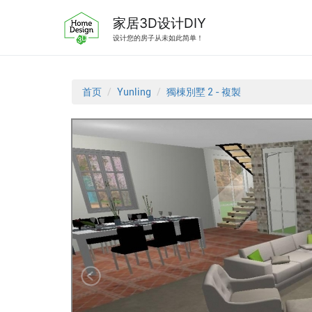
跳
转
家居3D设计DIY
到
设计您的房子从未如此简单！
内
容
首页
Yunling
獨棟別墅 2 - 複製