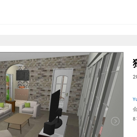
2
Y
会
8