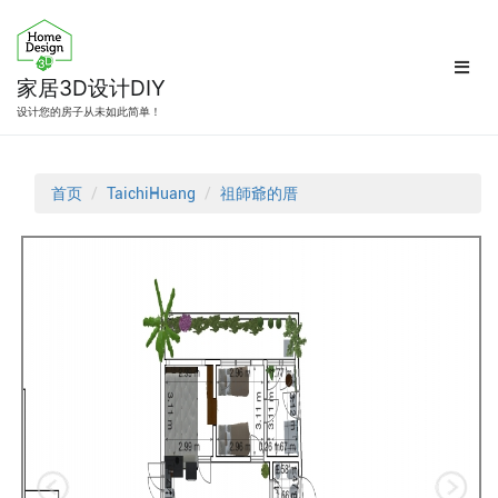
跳
转
到
内
家居3D设计DIY
容
设计您的房子从未如此简单！
首页
TaichiHuang
祖師爺的厝