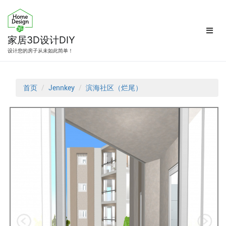
跳
转
到
内
家居3D设计DIY
容
设计您的房子从未如此简单！
首页
Jennkey
滨海社区（烂尾）