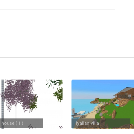
 house ( 1 )
lyalian villa