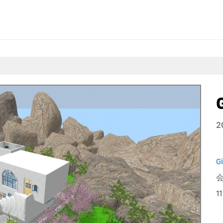
2
G
会
1