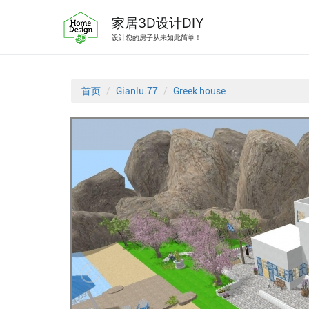
跳
转
家居3D设计DIY
到
设计您的房子从未如此简单！
内
容
首页
Gianlu.77
Greek house