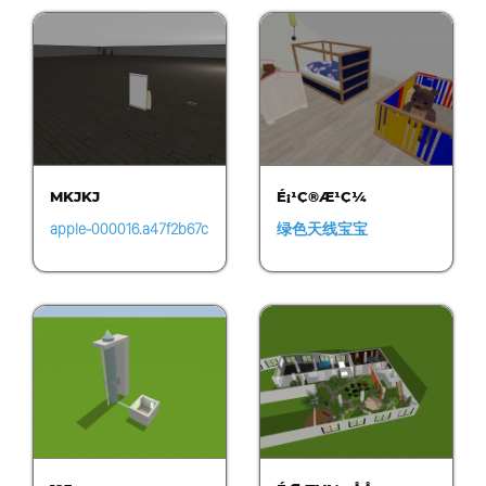
MKJKJ
É¡¹Ç®Æ¹Ç¼
apple-000016.a47f2b67c
绿色天线宝宝
be24d53ad6b58257b31
a4a4.1455