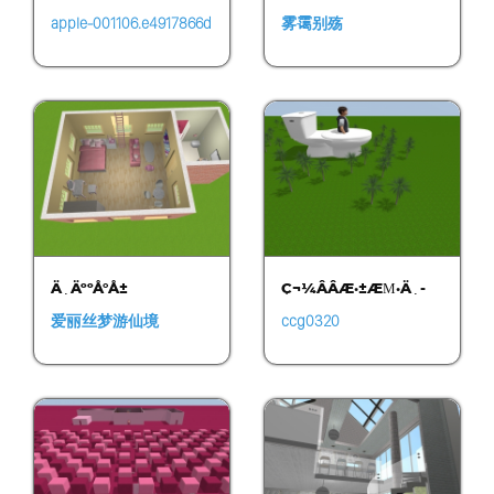
º
apple-001106.e4917866d
雾霭别殇
1bf485980d2831bdb994
c96.0922
Ä¸ÄººÅ°Å±
Ç¬¼ÂÂÆ·±ÆΜ·Ä¸­
É£Ç…
爱丽丝梦游仙境
ccg0320