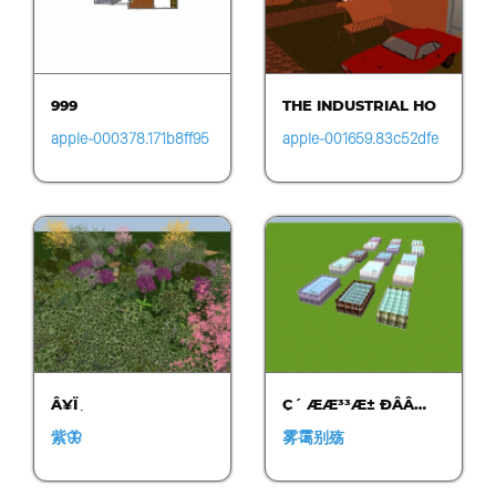
999
THE INDUSTRIAL HO
USE
apple-000378.171b8ff95
apple-001659.83c52dfe
7cd431c823495fd4deff2
6d0040b691fafff485e1ff
e6.0740
ef.1543
Â¥Ï¸
Ç´ ÆÆ³³Æ± ÐÂÂ…
紫🦋
雾霭别殇