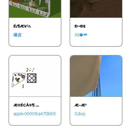
É¡¶Æ¥¼
Ð¬Ð§
橡皮
AS🥥🪽
Æ®ÉÇÅ®¶ …
Æ··Æ²
apple-000016.a47f2b67c
DJboy
be24d53ad6b58257b31
a4a4.1455