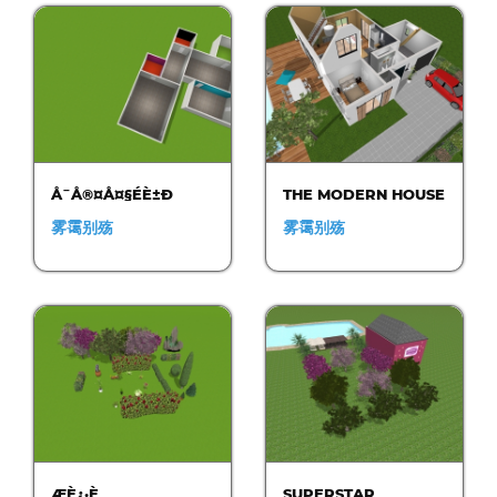
Å¯Å®¤Å¤§ÉÈ±Ð
THE MODERN HOUSE
雾霭别殇
雾霭别殇
ÆÈ¿·È
SUPERSTAR