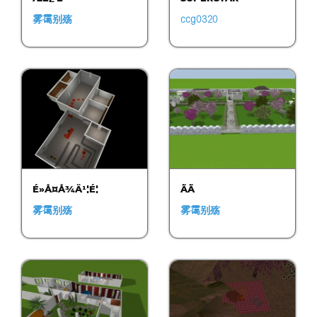
雾霭别殇
ccg0320
É»Å¤Å¾Ä¹¦É¦
ÃÃ
雾霭别殇
雾霭别殇