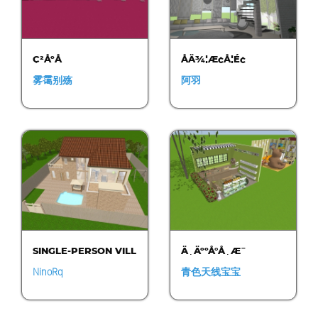
Ç²ÅºÅ­
ÅÄ¾¦Æ¢Å­¦É¢
雾霭别殇
阿羽
SINGLE-PERSON VILL
Ä¸ÄººÅ°Å¸Æ¯
A
NinoRq
青色天线宝宝