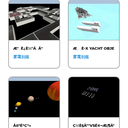
Æ°¸È¿ÈΜ°Ä¸Åº
Æ¸¸È-X YACHT OBJE
Æ¥ÇÆ…
C…
雾霭别殇
雾霭别殇
Å¤ªÉ³Ç³»
ÇΜÈ§ÄººVSÉ©¬Æ¡¶Äº