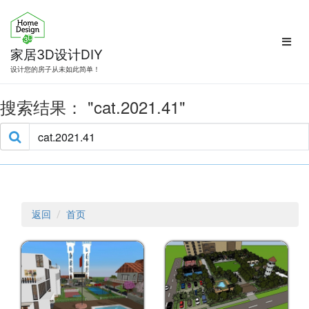
跳
转
到
内
家居3D设计DIY
容
设计您的房子从未如此简单！
搜索结果：
cat.2021.41
返回
首页