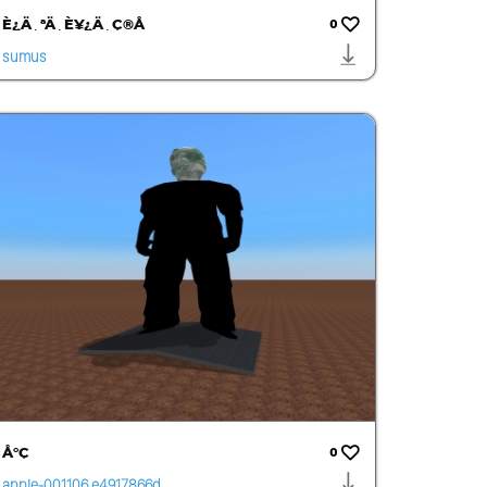
È¿Ä¸ªÄ¸È¥¿Ä¸Ç®Å
0
sumus
Å°Ç
0
apple-001106.e4917866d