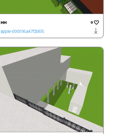
HH
0
apple-000016.a47f2b67c
be24d53ad6b58257b31
a4a4.1455