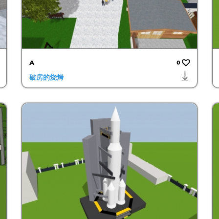
A
0
破房的烧烤