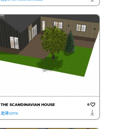
1bf485980d2831bdb994
c96.0922
THE SCANDINAVIAN HOUSE
0
龙泽sama