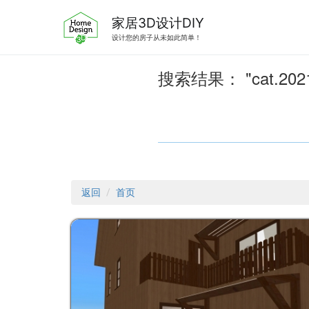
跳
转
家居3D设计DIY
到
设计您的房子从未如此简单！
内
容
搜索结果：
cat.202
返回
首页