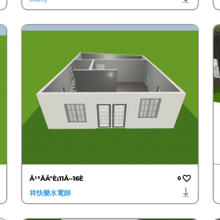
Å¹³ÅÄºÈ¡11Å··16È
0
祥快樂水電師