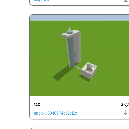
123
2
apple-000489.74ca2c12c
9a74dc79fa89968522b99