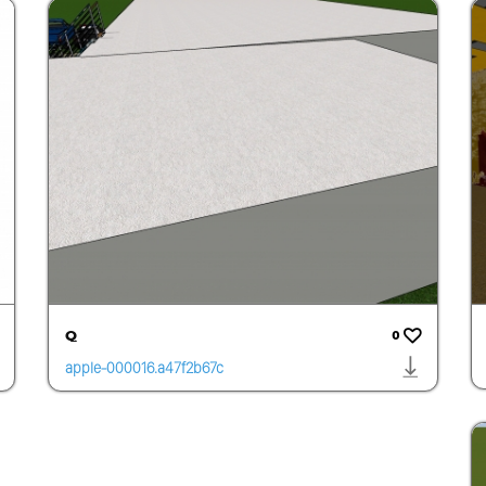
Q
0
apple-000016.a47f2b67c
be24d53ad6b58257b31
a4a4.1455