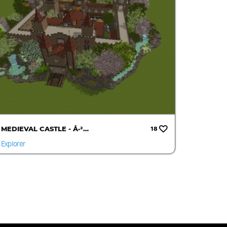
MEDIEVAL CASTLE - Å·²…
18
Explorer