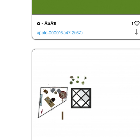
Q - Å¤Å¶
1
apple-000016.a47f2b67c
be24d53ad6b58257b31
a4a4.1455