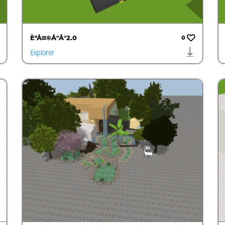
ÈªÅ¤©ÅºÅ°2.0
0
Explorer