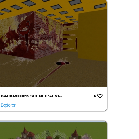
BACKROOMS SCENE1Ï¼EVI…
9
Explorer