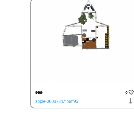
fd.0150
999
0
apple-000378.171b8ff95
7cd431c823495fd4deff2
e6.0740