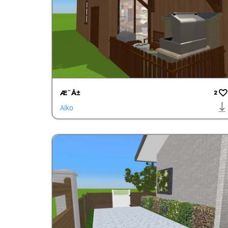
Æ¨Å±
2
Aiko